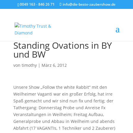
0049 163 - 846 26 71
info@die-beste-zaubershow.de
Standing Ovations in BY
und BW
von
timothy
|
März 6, 2012
Unsere Show „Follow the white Rabbit“ mit den
Weilheimer Vaganti war ein großer Erfolg, hat irre
Spaß gemacht und wir sind nun fix und fertig; der
Tathergang: Donnerstag Probe und Anreise Fx
Veranstaltungen in Weilheim; Freitag Aufbau,
Generalprobe und Abbau in Weilheim und abends
Abfahrt (17 VAGANTIs, 1 Techniker und 2 Zauberer)