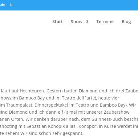
.de
Start
Show
Termine
Blog
äuft auf Hochtouren. Gestern hatten Diamond und ich drei Zaube
shows im Bamboo Bay und im Teatro dell´arte), heute vier
g im Traumpalast, Dinnerspektakel im Teatro und Bamboo Bay). Wir
ind Diamond und ich dann elf (!) mal mit unserer Zaubershow
iedenen Orten. Wir denken darüber nach, dem Guinness-Buch besch
hooting mit Sebastian Konopik alias „Konopix“, in Kürze werdet ih
ite sehen! Wir sind schon sehr gespannt…