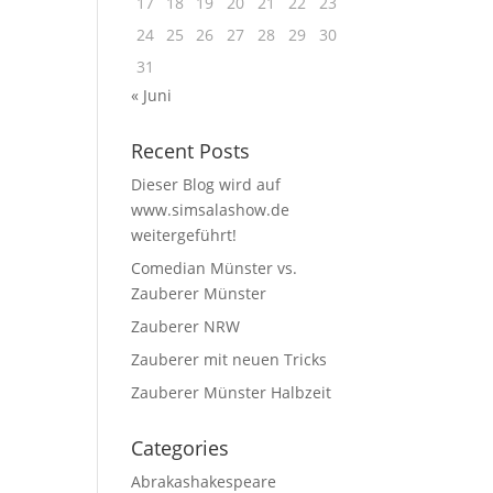
17
18
19
20
21
22
23
24
25
26
27
28
29
30
31
« Juni
Recent Posts
Dieser Blog wird auf
www.simsalashow.de
weitergeführt!
Comedian Münster vs.
Zauberer Münster
Zauberer NRW
Zauberer mit neuen Tricks
Zauberer Münster Halbzeit
Categories
Abrakashakespeare