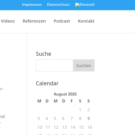
Impressum
Datenschutz
Videos
Referenzen
Podcast
Kontakt
Suche
Calendar
r-
August 2026
M
D
M
D
F
S
S
1
2
eid
3
4
5
6
7
8
9
r
10
11
12
13
14
15
16