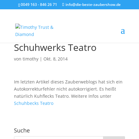
0049 163 - 846 26 71
info@die-beste-zaubershow.de
Schuhwerks Teatro
von
timothy
|
Okt. 8, 2014
Im letzten Artikel dieses Zauberweblogs hat sich ein
Autokorrekturfehler nicht autokorrigiert. Es heißt
natürlich Kuhflecks Teatro. Weitere Infos unter
Schuhbecks Teatro
Suche