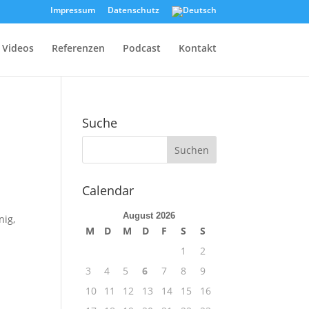
Impressum
Datenschutz
Videos
Referenzen
Podcast
Kontakt
Suche
Calendar
August 2026
nig,
M
D
M
D
F
S
S
1
2
3
4
5
6
7
8
9
10
11
12
13
14
15
16