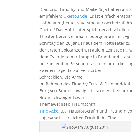
Diamond, Timothy und Maike Silja haben am S
empfehlen:
Okertour.de
. Es ist einfach entsp
Hoftheater (heute: Staatstheater) vorbeizufah
Goethe! Das Hoftheater spielt derzeit Aladin
Theater bereits einmal niedergebrannt ist, vgl
Sonntag den 20.Januar auf dem Hoftheater zu B
der ersten Solotänzerin, Fräulein Leinstee (?),
dem Cylinder einer Lampe in Brand und stand(
herzueilenden Personen rasch erstickt; die U
zweiten Tage darauf verstorben.“
Schrecklich. Die Arme!
Im Rahmen des Timothy Trust & Diamond-Kultu
Burg von Braunschweig – besonders beeindruc
Braunschweiger Löwen!
Themawechsel: Traumschiff
Tine Acke
, u.a. Hausfotografin und Freundin v
zugesandt. Herzlichen Dank, liebe Tine!