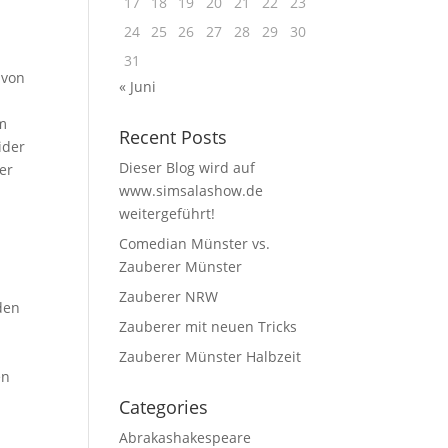
17
18
19
20
21
22
23
24
25
26
27
28
29
30
31
 von
« Juni
am
Recent Posts
ider
Dieser Blog wird auf
ber
www.simsalashow.de
weitergeführt!
Comedian Münster vs.
Zauberer Münster
Zauberer NRW
den
Zauberer mit neuen Tricks
Zauberer Münster Halbzeit
en
Categories
Abrakashakespeare