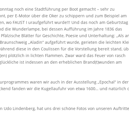
onntag noch eine Stadtführung per Boot gemacht – sehr zu
annt, per E-Motor über die Oker zu schippern und zum Beispiel am
ren, wo FAUST I uraufgeführt wurde!!! Und das noch am Geburtstag
 und die Wunderlampe, bei dessen Aufführung im Jahre 1836 das
. Pfälzische Blätter für Geschichte, Poesie und Unterhaltung: „Als 
raunschweig „Aladin“ aufgeführt wurde, gerieten die leichten Kle
 während diese in den Coulissen für die Vorstellung bereit stand, ü
en) plötzlich in lichten Flammen. Zwar ward das Feuer von rasch
nglückliche ist indessen an den erheblichen Brand(t)wunden am
rprogrammes waren wir auch in der Ausstellung „Epochal“ in der
kend fanden wir die Kugellaufuhr von etwa 1600… und natürlich 
on Udo Lindenberg, hat uns drei schöne Fotos von unseren Auftritt