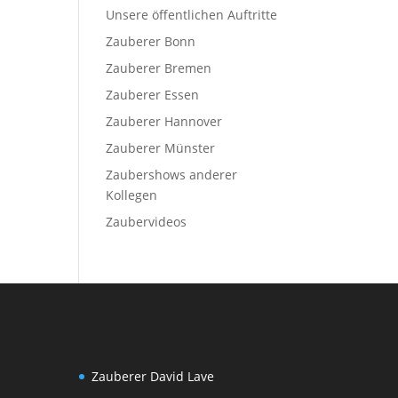
Unsere öffentlichen Auftritte
Zauberer Bonn
Zauberer Bremen
Zauberer Essen
Zauberer Hannover
Zauberer Münster
Zaubershows anderer
Kollegen
Zaubervideos
Zauberer David Lave