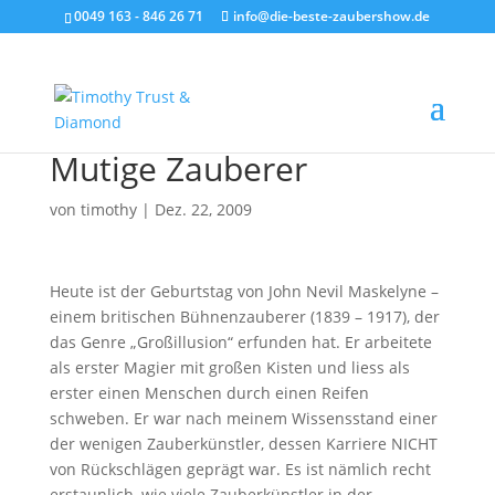
0049 163 - 846 26 71
info@die-beste-zaubershow.de
Mutige Zauberer
von
timothy
|
Dez. 22, 2009
Heute ist der Geburtstag von John Nevil Maskelyne –
einem britischen Bühnenzauberer (1839 – 1917), der
das Genre „Großillusion“ erfunden hat. Er arbeitete
als erster Magier mit großen Kisten und liess als
erster einen Menschen durch einen Reifen
schweben. Er war nach meinem Wissensstand einer
der wenigen Zauberkünstler, dessen Karriere NICHT
von Rückschlägen geprägt war. Es ist nämlich recht
erstaunlich, wie viele Zauberkünstler in der