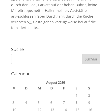
durch den Saal, Parkett auf der hohen Bühne, keine
Mitteltreppe, netter Hallenmeister, Gaststätte
angeschlossen (aber Durchgang durch die Küche
verboten :-)), Gäste gehen vorzugsweise bei auf die
Künstlertoilette…
Suche
Calendar
August 2026
M
D
M
D
F
S
S
1
2
3
4
5
6
7
8
9
10
11
12
13
14
15
16