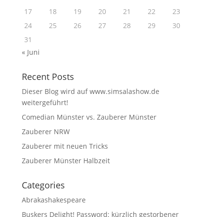
17
18
19
20
21
22
23
24
25
26
27
28
29
30
31
« Juni
Recent Posts
Dieser Blog wird auf www.simsalashow.de
weitergeführt!
Comedian Münster vs. Zauberer Münster
Zauberer NRW
Zauberer mit neuen Tricks
Zauberer Münster Halbzeit
Categories
Abrakashakespeare
Buskers Delight! Password: kürzlich gestorbener