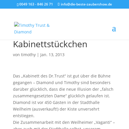
0049 163 - 846 26 71
info@die-beste-zaubershow.de
Kabinettstückchen
von
timothy
|
Jan. 13, 2013
Das „Kabinett des Dr.Trust“ ist gut über die Bühne
gegangen – Diamond und Timothy sind besonders
darüber glücklich, dass die neue Illusion der „falsch
zusammengesetzten Dame“ glücklich gelaufen ist.
Diamond ist vor 450 Gästen in der Stadthalle
Weilheim (ausverkauft!) der Kiste unversehrt
entstiegen.
Die Zusammenarbeit mit den Weilheimer „Vaganti“ –
aber auch mit der Stadthalle selbst, unserem