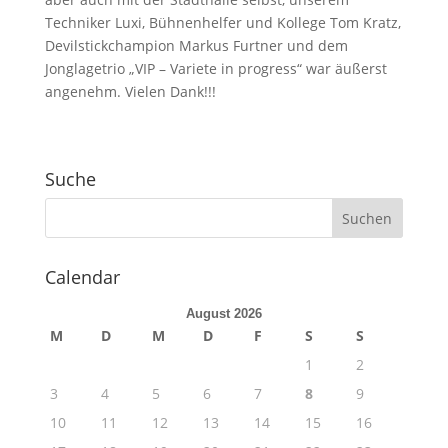
Techniker Luxi, Bühnenhelfer und Kollege Tom Kratz,
Devilstickchampion Markus Furtner und dem
Jonglagetrio „VIP – Variete in progress“ war äußerst
angenehm. Vielen Dank!!!
Suche
Calendar
August 2026
M
D
M
D
F
S
S
1
2
3
4
5
6
7
8
9
10
11
12
13
14
15
16