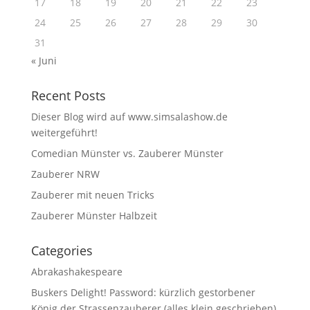
17
18
19
20
21
22
23
24
25
26
27
28
29
30
31
« Juni
Recent Posts
Dieser Blog wird auf www.simsalashow.de
weitergeführt!
Comedian Münster vs. Zauberer Münster
Zauberer NRW
Zauberer mit neuen Tricks
Zauberer Münster Halbzeit
Categories
Abrakashakespeare
Buskers Delight! Password: kürzlich gestorbener
König der Strassenzauberer (alles klein geschrieben)