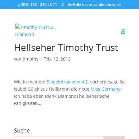
0049 163 - 846 26 71
info@die-beste-zaubershow.de
Hellseher Timothy Trust
von
timothy
|
Feb. 12, 2012
Wie in meinem
Blogeintrag vom 4.2.
vorhergesagt, ist
Isabel Gülck aus Heilbronn die neue
Miss Germany
!
Ich habe eben (dank Diamond) hellseherische
Fähigkeiten…
Suche