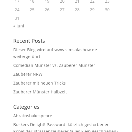
17
18
19
20
21
22
23
24
25
26
27
28
29
30
31
« Juni
Recent Posts
Dieser Blog wird auf www.simsalashow.de
weitergeführt!
Comedian Münster vs. Zauberer Münster
Zauberer NRW
Zauberer mit neuen Tricks
Zauberer Münster Halbzeit
Categories
Abrakashakespeare
Buskers Delight! Password: kürzlich gestorbener
König der Strassenzauberer (alles klein geschrieben)