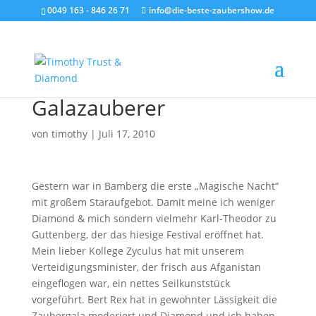
0049 163 - 846 26 71
info@die-beste-zaubershow.de
Galazauberer
von
timothy
|
Juli 17, 2010
Gestern war in Bamberg die erste „Magische Nacht“
mit großem Staraufgebot. Damit meine ich weniger
Diamond & mich sondern vielmehr Karl-Theodor zu
Guttenberg, der das hiesige Festival eröffnet hat.
Mein lieber Kollege Zyculus hat mit unserem
Verteidigungsminister, der frisch aus Afganistan
eingeflogen war, ein nettes Seilkunststück
vorgeführt. Bert Rex hat in gewohnter Lässigkeit die
Zaubergala moderiert und Diamond und ich haben