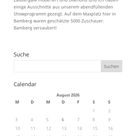
einige Ausschnitte aus unserem abendfüllenden
Showprogramm gezeigt. Auf dem Maxplatz hier in
Bamberg waren geschätzte 5000 Zuschauer.
Bamberg verzaubert!
Suche
Calendar
August 2026
M
D
M
D
F
S
S
1
2
3
4
5
6
7
8
9
10
11
12
13
14
15
16