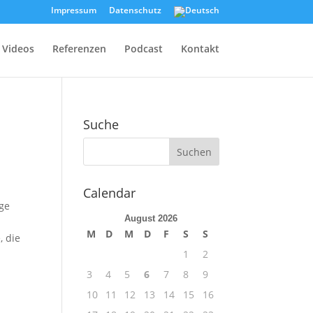
Impressum
Datenschutz
Videos
Referenzen
Podcast
Kontakt
Suche
Calendar
ige
August 2026
M
D
M
D
F
S
S
, die
1
2
3
4
5
6
7
8
9
10
11
12
13
14
15
16