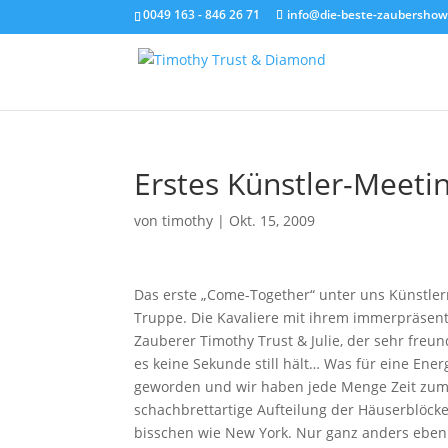
0049 163 - 846 26 71
info@die-beste-zaubershow
Erstes Künstler-Meeti
von
timothy
|
Okt. 15, 2009
Das erste „Come-Together“ unter uns Künstler
Truppe. Die Kavaliere mit ihrem immerpräsent
Zauberer Timothy Trust & Julie, der sehr freu
es keine Sekunde still hält… Was für eine Ener
geworden und wir haben jede Menge Zeit zum 
schachbrettartige Aufteilung der Häuserblöcke 
bisschen wie New York. Nur ganz anders ebe