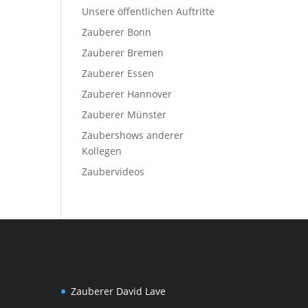
Unsere öffentlichen Auftritte
Zauberer Bonn
Zauberer Bremen
Zauberer Essen
Zauberer Hannover
Zauberer Münster
Zaubershows anderer
Kollegen
Zaubervideos
Zauberer David Lave