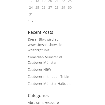
17
18
19
20
21
22
23
24
25
26
27
28
29
30
31
« Juni
Recent Posts
Dieser Blog wird auf
www.simsalashow.de
weitergeführt!
Comedian Münster vs.
Zauberer Münster
Zauberer NRW
Zauberer mit neuen Tricks
Zauberer Münster Halbzeit
Categories
Abrakashakespeare