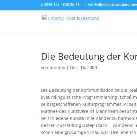
0049 163 - 846 26 71
info@die-beste-zaubershow
Die Bedeutung der K
von
timothy
|
Dez. 16, 2009
Die Bedeutung der Kommunikation ist die Reakt
(Neurolinguistische Programmierung) schoß mi
selbstgeschaffenen Kulturprogrammes (Arbeit
Matinee des Kunstvereins Mannheim besuchte
verschiedene Künste miteinander zu harmonisi
dessen Ausstellung „Deep Black“ – wundervolle
schon eine großartige Schau war. Drei ebenso 