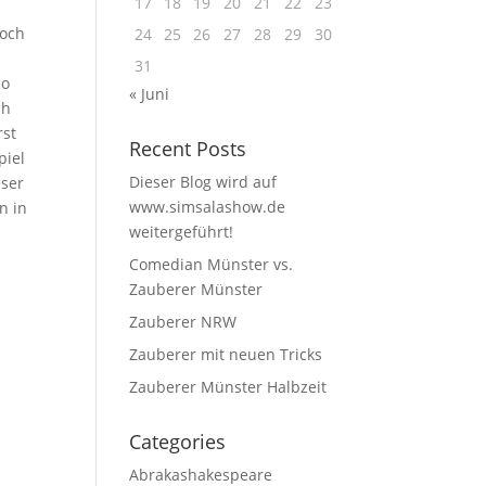
17
18
19
20
21
22
23
noch
24
25
26
27
28
29
30
31
so
« Juni
ch
rst
Recent Posts
piel
Dieser Blog wird auf
eser
www.simsalashow.de
n in
weitergeführt!
Comedian Münster vs.
Zauberer Münster
Zauberer NRW
Zauberer mit neuen Tricks
Zauberer Münster Halbzeit
Categories
Abrakashakespeare