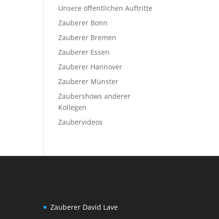
Unsere öffentlichen Auftritte
Zauberer Bonn
Zauberer Bremen
Zauberer Essen
Zauberer Hannover
Zauberer Münster
Zaubershows anderer
Kollegen
Zaubervideos
Zauberer David Lave