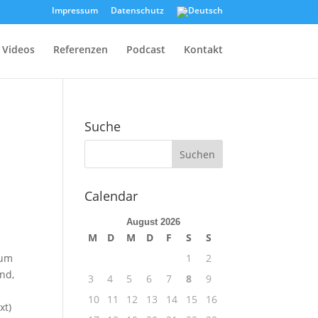
Impressum
Datenschutz
Videos
Referenzen
Podcast
Kontakt
Suche
Calendar
August 2026
M
D
M
D
F
S
S
 um
1
2
nd,
3
4
5
6
7
8
9
10
11
12
13
14
15
16
xt)