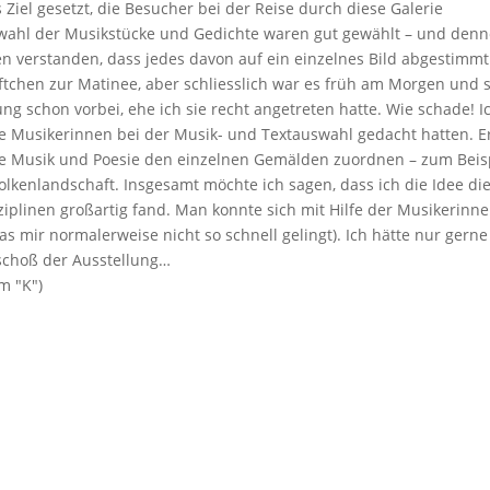
s Ziel gesetzt, die Besucher bei der Reise durch diese Galerie
uswahl der Musikstücke und Gedichte waren gut gewählt – und den
en verstanden, dass jedes davon auf ein einzelnes Bild abgestimmt
ftchen zur Matinee, aber schliesslich war es früh am Morgen und 
ng schon vorbei, ehe ich sie recht angetreten hatte. Wie schade! I
ie Musikerinnen bei der Musik- und Textauswahl gedacht hatten. E
die Musik und Poesie den einzelnen Gemälden zuordnen – zum Beis
kenlandschaft. Insgesamt möchte ich sagen, dass ich die Idee di
iplinen großartig fand. Man konnte sich mit Hilfe der Musikerinne
as mir normalerweise nicht so schnell gelingt). Ich hätte nur gerne
schoß der Ausstellung…