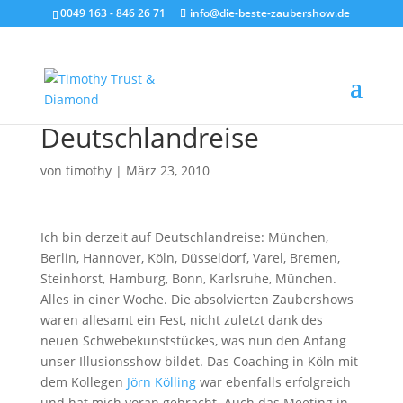
0049 163 - 846 26 71
info@die-beste-zaubershow.de
Deutschlandreise
von
timothy
|
März 23, 2010
Ich bin derzeit auf Deutschlandreise: München,
Berlin, Hannover, Köln, Düsseldorf, Varel, Bremen,
Steinhorst, Hamburg, Bonn, Karlsruhe, München.
Alles in einer Woche. Die absolvierten Zaubershows
waren allesamt ein Fest, nicht zuletzt dank des
neuen Schwebekunststückes, was nun den Anfang
unser Illusionsshow bildet. Das Coaching in Köln mit
dem Kollegen
Jörn Kölling
war ebenfalls erfolgreich
und hat mich voran gebracht. Auch das Meeting in