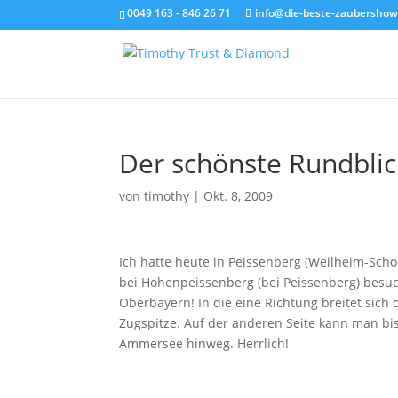
0049 163 - 846 26 71
info@die-beste-zaubershow
Der schönste Rundbli
von
timothy
|
Okt. 8, 2009
Ich hatte heute in Peissenberg (Weilheim-Sch
bei Hohenpeissenberg (bei Peissenberg) besucht
Oberbayern! In die eine Richtung breitet sich 
Zugspitze. Auf der anderen Seite kann man b
Ammersee hinweg. Herrlich!