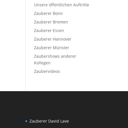
Unsere öffentlichen Auftritte
Zauberer Bonn
Zauberer Bremen
Zauberer Essen
Zauberer Hannover
Zauberer Münster
Zaubershows anderer
Kollegen
Zaubervideos
Zauberer David Lave