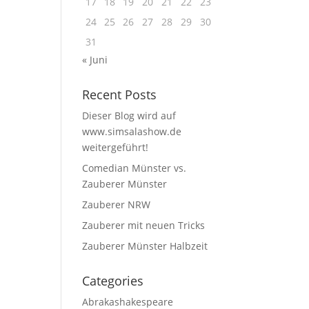
17
18
19
20
21
22
23
24
25
26
27
28
29
30
31
« Juni
Recent Posts
Dieser Blog wird auf
www.simsalashow.de
weitergeführt!
Comedian Münster vs.
Zauberer Münster
Zauberer NRW
Zauberer mit neuen Tricks
Zauberer Münster Halbzeit
Categories
Abrakashakespeare