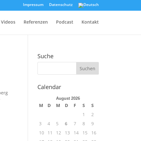
Impressum
Datenschutz
Videos
Referenzen
Podcast
Kontakt
Suche
Calendar
berg
August 2026
r
M
D
M
D
F
S
S
1
2
3
4
5
6
7
8
9
10
11
12
13
14
15
16