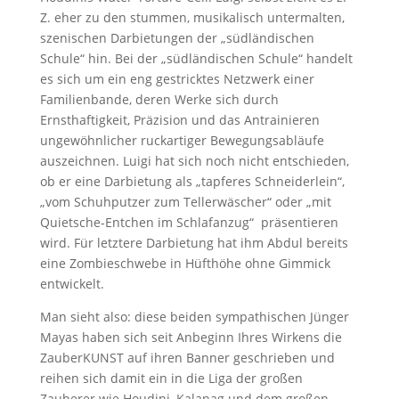
Z. eher zu den stummen, musikalisch untermalten,
szenischen Darbietungen der „südländischen
Schule“ hin. Bei der „südländischen Schule“ handelt
es sich um ein eng gestricktes Netzwerk einer
Familienbande, deren Werke sich durch
Ernsthaftigkeit, Präzision und das Antrainieren
ungewöhnlicher ruckartiger Bewegungsabläufe
auszeichnen. Luigi hat sich noch nicht entschieden,
ob er eine Darbietung als „tapferes Schneiderlein“,
„vom Schuhputzer zum Tellerwäscher“ oder „mit
Quietsche-Entchen im Schlafanzug“ präsentieren
wird. Für letztere Darbietung hat ihm Abdul bereits
eine Zombieschwebe in Hüfthöhe ohne Gimmick
entwickelt.
Man sieht also: diese beiden sympathischen Jünger
Mayas haben sich seit Anbeginn Ihres Wirkens die
ZauberKUNST auf ihren Banner geschrieben und
reihen sich damit ein in die Liga der großen
Zauberer wie Houdini, Kalanag und dem großen