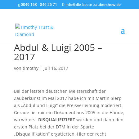
0049 163 - 846 26 71
info@die-beste-zaubershow.de
Abdul & Luigi 2005 –
2017
von
timothy
|
Juli 16, 2017
Bei der letzten deutschen Meisterschaft der
Zauberkunst im Mai 2017 habe ich mit Martin Sierp
als „Abdul und Luigi“ die Preisverleihung moderiert.
Gerade fiel mir ein Dokument aus 2005 in die Hände,
wo wir erst
DISQUALIFIZIERT
wurden und dann den
ersten Platz bei der DTM in der Sparte
„Disqualifikation“ ergatterten. Hier der recht