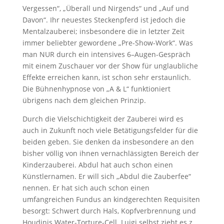
Vergessen“, „Überall und Nirgends“ und „Auf und
Davon“. Ihr neuestes Steckenpferd ist jedoch die
Mentalzauberei; insbesondere die in letzter Zeit
immer beliebter gewordene „Pre-Show-Work“. Was
man NUR durch ein intensives 6–Augen-Gespräch
mit einem Zuschauer vor der Show für unglaubliche
Effekte erreichen kann, ist schon sehr erstaunlich.
Die Bühnenhypnose von „A & L“ funktioniert
übrigens nach dem gleichen Prinzip.
Durch die Vielschichtigkeit der Zauberei wird es
auch in Zukunft noch viele Betätigungsfelder für die
beiden geben. Sie denken da insbesondere an den
bisher völlig von ihnen vernachlässigten Bereich der
Kinderzauberei. Abdul hat auch schon einen
Künstlernamen. Er will sich „Abdul die Zauberfee“
nennen. Er hat sich auch schon einen
umfangreichen Fundus an kindgerechten Requisiten
besorgt: Schwert durch Hals, Kopfverbrennung und
Houdinis Water-Torture-Cell. Luigi selbst zieht es z.