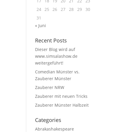
17
18
19
20
21
22
23
24
25
26
27
28
29
30
31
« Juni
Recent Posts
Dieser Blog wird auf
www.simsalashow.de
weitergeführt!
Comedian Münster vs.
Zauberer Münster
Zauberer NRW
Zauberer mit neuen Tricks
Zauberer Münster Halbzeit
Categories
Abrakashakespeare