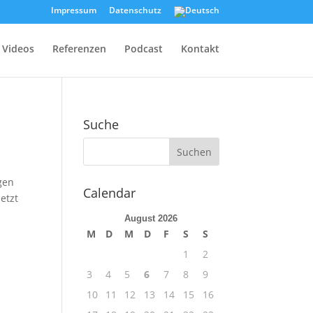
Impressum
Datenschutz
Videos
Referenzen
Podcast
Kontakt
Suche
egen
Calendar
etzt
August 2026
M
D
M
D
F
S
S
1
2
3
4
5
6
7
8
9
10
11
12
13
14
15
16