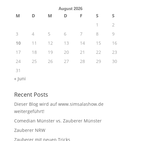
August 2026
M
D
M
D
F
S
S
1
2
3
4
5
6
7
8
9
10
11
12
13
14
15
16
17
18
19
20
21
22
23
24
25
26
27
28
29
30
31
« Juni
Recent Posts
Dieser Blog wird auf www.simsalashow.de
weitergeführt!
Comedian Münster vs. Zauberer Münster
Zauberer NRW
Zauberer mit neuen Tricks