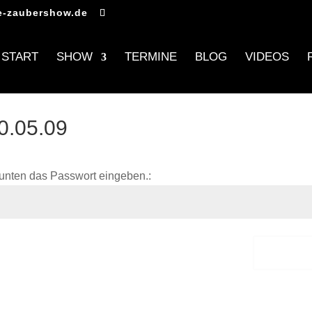
e-zaubershow.de
START
SHOW
TERMINE
BLOG
VIDEOS
0.05.09
unten das Passwort eingeben.:
Sende