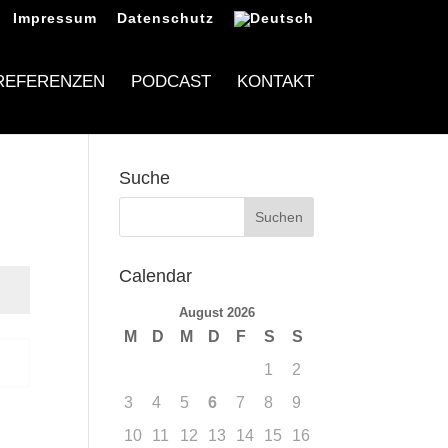
Impressum
Datenschutz
REFERENZEN
PODCAST
KONTAKT
Suche
Calendar
August 2026
M
D
M
D
F
S
S
n
1
2
3
4
5
6
7
8
9
10
11
12
13
14
15
16