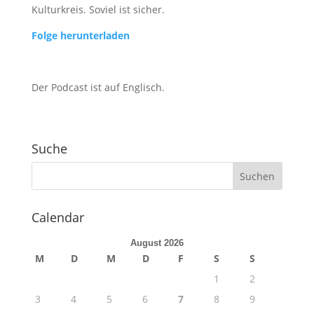
Kulturkreis. Soviel ist sicher.
Folge herunterladen
Der Podcast ist auf Englisch.
Suche
Calendar
August 2026
M
D
M
D
F
S
S
1
2
3
4
5
6
7
8
9