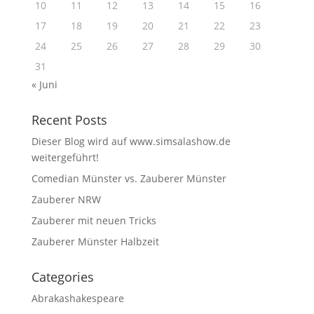
10
11
12
13
14
15
16
17
18
19
20
21
22
23
24
25
26
27
28
29
30
31
« Juni
Recent Posts
Dieser Blog wird auf www.simsalashow.de
weitergeführt!
Comedian Münster vs. Zauberer Münster
Zauberer NRW
Zauberer mit neuen Tricks
Zauberer Münster Halbzeit
Categories
Abrakashakespeare