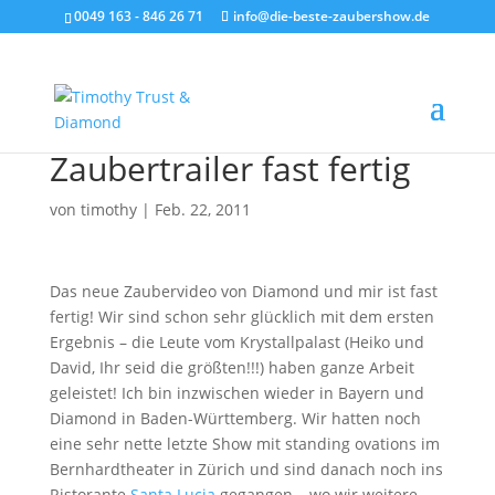
0049 163 - 846 26 71
info@die-beste-zaubershow.de
Zaubertrailer fast fertig
von
timothy
|
Feb. 22, 2011
Das neue Zaubervideo von Diamond und mir ist fast
fertig! Wir sind schon sehr glücklich mit dem ersten
Ergebnis – die Leute vom Krystallpalast (Heiko und
David, Ihr seid die größten!!!) haben ganze Arbeit
geleistet! Ich bin inzwischen wieder in Bayern und
Diamond in Baden-Württemberg. Wir hatten noch
eine sehr nette letzte Show mit standing ovations im
Bernhardtheater in Zürich und sind danach noch ins
Ristorante
Santa Lucia
gegangen – wo wir weitere