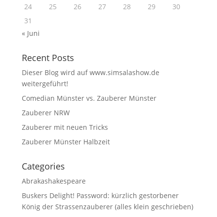
24
25
26
27
28
29
30
31
« Juni
Recent Posts
Dieser Blog wird auf www.simsalashow.de
weitergeführt!
Comedian Münster vs. Zauberer Münster
Zauberer NRW
Zauberer mit neuen Tricks
Zauberer Münster Halbzeit
Categories
Abrakashakespeare
Buskers Delight! Password: kürzlich gestorbener
König der Strassenzauberer (alles klein geschrieben)