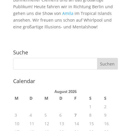
Publikum! Heute fahren wir in Richtung Berlin und
gehen uns die Show von
Amila
im Tropical Islands
ansehen. Wir freuen uns schon auf Whirlpool und
eine großartige Illusions- und Mentalshow!
Suche
Calendar
August 2026
M
D
M
D
F
S
S
1
2
3
4
5
6
7
8
9
10
11
12
13
14
15
16