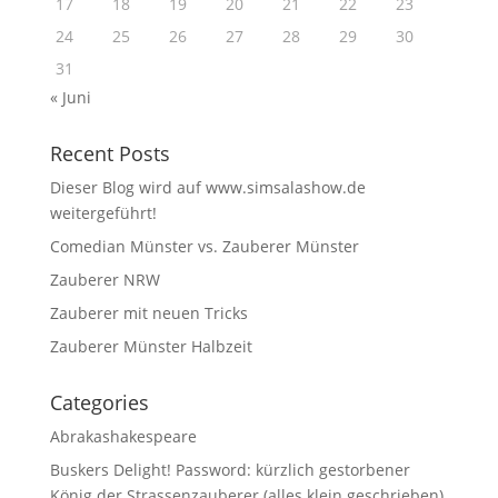
17
18
19
20
21
22
23
24
25
26
27
28
29
30
31
« Juni
Recent Posts
Dieser Blog wird auf www.simsalashow.de
weitergeführt!
Comedian Münster vs. Zauberer Münster
Zauberer NRW
Zauberer mit neuen Tricks
Zauberer Münster Halbzeit
Categories
Abrakashakespeare
Buskers Delight! Password: kürzlich gestorbener
König der Strassenzauberer (alles klein geschrieben)