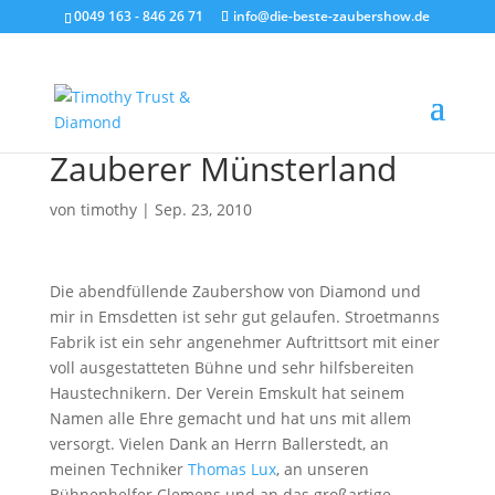
0049 163 - 846 26 71
info@die-beste-zaubershow.de
Zauberer Münsterland
von
timothy
|
Sep. 23, 2010
Die abendfüllende Zaubershow von Diamond und
mir in Emsdetten ist sehr gut gelaufen. Stroetmanns
Fabrik ist ein sehr angenehmer Auftrittsort mit einer
voll ausgestatteten Bühne und sehr hilfsbereiten
Haustechnikern. Der Verein Emskult hat seinem
Namen alle Ehre gemacht und hat uns mit allem
versorgt. Vielen Dank an Herrn Ballerstedt, an
meinen Techniker
Thomas Lux
, an unseren
Bühnenhelfer Clemens und an das großartige