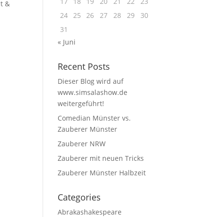
17
18
19
20
21
22
23
t &
24
25
26
27
28
29
30
31
« Juni
Recent Posts
Dieser Blog wird auf
www.simsalashow.de
weitergeführt!
Comedian Münster vs.
Zauberer Münster
Zauberer NRW
Zauberer mit neuen Tricks
Zauberer Münster Halbzeit
Categories
Abrakashakespeare