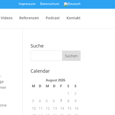
Impressum
Datenschutz
Videos
Referenzen
Podcast
Kontakt
Suche
Calendar
.
August 2026
nge
M
D
M
D
F
S
S
hmer
1
2
3
4
5
6
7
8
9
 eine
10
11
12
13
14
15
16