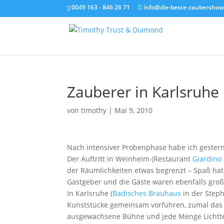
0049 163 - 846 26 71
info@die-beste-zaubershow
Zauberer in Karlsruh
von
timothy
|
Mai 9, 2010
Nach intensiver Probenphase habe ich gestern
Der Auftritt in Weinheim (Restaurant
Giardino
der Räumlichkeiten etwas begrenzt – Spaß hat
Gastgeber und die Gäste waren ebenfalls groß
In Karlsruhe (
Badisches Brauhaus
in der Steph
Kunststücke gemeinsam vorführen, zumal das 
ausgewachsene Bühne und jede Menge Lichttec