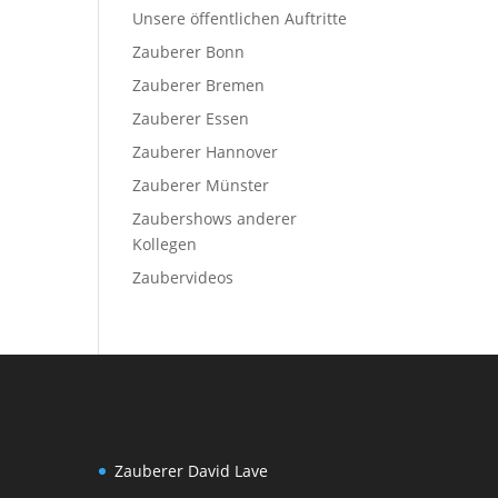
Unsere öffentlichen Auftritte
Zauberer Bonn
Zauberer Bremen
Zauberer Essen
Zauberer Hannover
Zauberer Münster
Zaubershows anderer
Kollegen
Zaubervideos
Zauberer David Lave