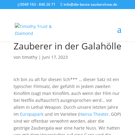
0049 163 - 846 26 71
info@die-beste-zaubershow.de
Zauberer in der Galahölle
von
timothy
|
Juni 17, 2023
Ich bin zu alt für diesen Sch*** … dieser Satz ist ein
typischer Filmsatz, der gefühlt in jedem zweiten
Kinofilm (sagt man Kinofilm, auch wenn der Film nur
bei Netflix auftaucht!?) ausgesprochen wird… vor
allem in Lethal Weapon. Durch unsere letzten Jahre
im
Europapark
und im Varietee (
Hansa Theater
, GOP)
sind wir offenbar verwöhnt worden, aber die
gestrige Zaubergala war eine harte Nuss. Wir hatten
uns mit dem Veranstalter auf eine Gage und die