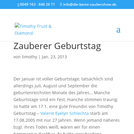
0049 163 - 846 26 71
info@die-beste-zaubershow.de
Zauberer Geburtstag
von
timothy
|
Jan. 23, 2013
Der Januar ist voller Geburtstage, tatsächlich sind
allerdings Juli, August und September die
geburtenreichsten Monate des Jahres… Manche
Geburtstage sind ein Fest, manche stimmen traurig;
so hatte am 17.1. eine gute Freundin von Timothy
Geburtstag –
Valerie Eyelyn Schlechta
starb am
17.08.2005 mit nur 27 Jahren. Wenn jemand näheres
bzgl. ihres Todes weiß, wären wir für einen
Kommentar dankbar. Es hatte verschiedene