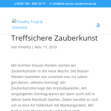
0049 163 - 846 26 71
info@die-beste-zaubershow.de
Treffsichere Zauberkunst
von
timothy
|
Nov. 17, 2010
Mit leichten blauen Flecken starten wir
Zauberkünstler in die neue Woche. Die blauen
Flecken stammen von unserem neu ins Leben
gerufenen „Aktions-Sonntag“ der
Zauberkünstlerriege des Krystallpalastes. Am
vergangenen Sonntag waren wir dann auch voll in
Aktion beim Paintball-Spielen. Dabei handelt es sich
um so eine Art Völkerball mit Markiergeräten. Wir
hatten jede Menge Spaß und haben jetzt