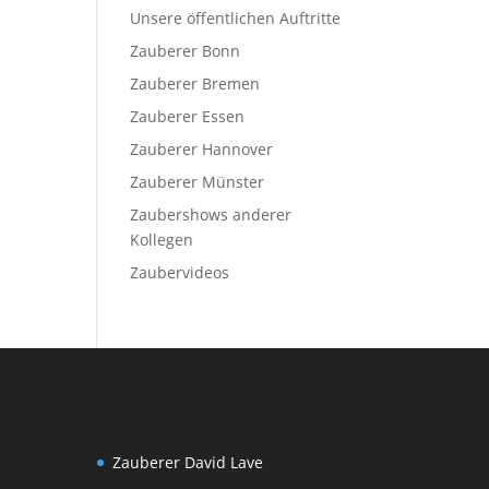
Unsere öffentlichen Auftritte
Zauberer Bonn
Zauberer Bremen
Zauberer Essen
Zauberer Hannover
Zauberer Münster
Zaubershows anderer
Kollegen
Zaubervideos
Zauberer David Lave