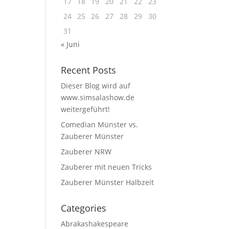
17
18
19
20
21
22
23
24
25
26
27
28
29
30
31
« Juni
Recent Posts
Dieser Blog wird auf
www.simsalashow.de
weitergeführt!
Comedian Münster vs.
Zauberer Münster
Zauberer NRW
Zauberer mit neuen Tricks
Zauberer Münster Halbzeit
Categories
Abrakashakespeare