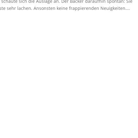
schaute sich die Auslage an. Der Bäcker daraufhin spontan: Sie
ste sehr lachen. Ansonsten keine frappierenden Neuigkeiten….