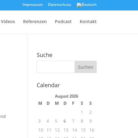
Impressum
Datenschutz
Videos
Referenzen
Podcast
Kontakt
Suche
Calendar
August 2026
M
D
M
D
F
S
S
1
2
und
3
4
5
6
7
8
9
10
11
12
13
14
15
16