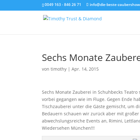
0049 163 - 846 26 71
info@die-beste-zaubershow
Sechs Monate Zaubere
von
timothy
|
Apr. 14, 2015
Sechs Monate Zauberei in Schuhbecks Teatro s
vorbei gegangen wie im Fluge. Gegen Ende h
Tischzauberei unter die Gäste gemischt, um d
Bedauern schauen wir zurück aber mit großer L
abwechslungsreiche Events an, Rimini, Lettlan
Wiedersehen München!!!