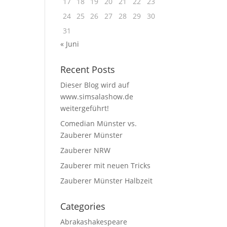
17
18
19
20
21
22
23
24
25
26
27
28
29
30
31
« Juni
Recent Posts
Dieser Blog wird auf
www.simsalashow.de
weitergeführt!
Comedian Münster vs.
Zauberer Münster
Zauberer NRW
Zauberer mit neuen Tricks
Zauberer Münster Halbzeit
Categories
Abrakashakespeare