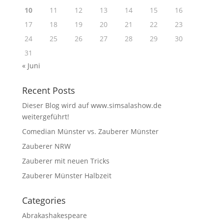
10
11
12
13
14
15
16
17
18
19
20
21
22
23
24
25
26
27
28
29
30
31
« Juni
Recent Posts
Dieser Blog wird auf www.simsalashow.de
weitergeführt!
Comedian Münster vs. Zauberer Münster
Zauberer NRW
Zauberer mit neuen Tricks
Zauberer Münster Halbzeit
Categories
Abrakashakespeare