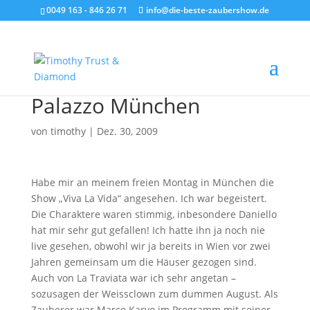
0049 163 - 846 26 71
info@die-beste-zaubershow.de
Palazzo München
von
timothy
|
Dez. 30, 2009
Habe mir an meinem freien Montag in München die
Show „Viva La Vida“ angesehen. Ich war begeistert.
Die Charaktere waren stimmig, inbesondere Daniello
hat mir sehr gut gefallen! Ich hatte ihn ja noch nie
live gesehen, obwohl wir ja bereits in Wien vor zwei
Jahren gemeinsam um die Häuser gezogen sind.
Auch von La Traviata war ich sehr angetan –
sozusagen der Weissclown zum dummen August. Als
Zauberer war Marco Karvo im Programm mit seiner