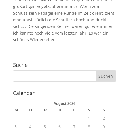
großartigen Vogelzaubernummer. Wenn zum
Schluss sein Papagei eine Runde im Zelt dreht, zieht
man unwillkürlich die Schultern hoch und duckt
sich… . Die singenden Kellner waren gut wie immer,
ich kannte noch viele vom letzten Jahr. Es war ein
schönes Wiedersehen…
Suche
Calendar
August 2026
M
D
M
D
F
S
S
1
2
3
4
5
6
7
8
9