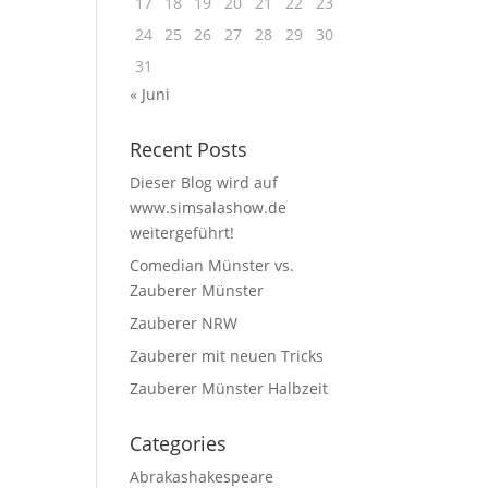
17
18
19
20
21
22
23
24
25
26
27
28
29
30
31
« Juni
Recent Posts
Dieser Blog wird auf
www.simsalashow.de
weitergeführt!
Comedian Münster vs.
Zauberer Münster
Zauberer NRW
Zauberer mit neuen Tricks
Zauberer Münster Halbzeit
Categories
Abrakashakespeare