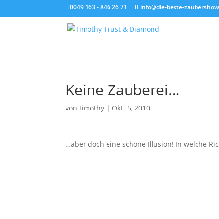
0049 163 - 846 26 71
info@die-beste-zaubershow
Keine Zauberei…
von
timothy
|
Okt. 5, 2010
…aber doch eine schöne Illusion! In welche Ri