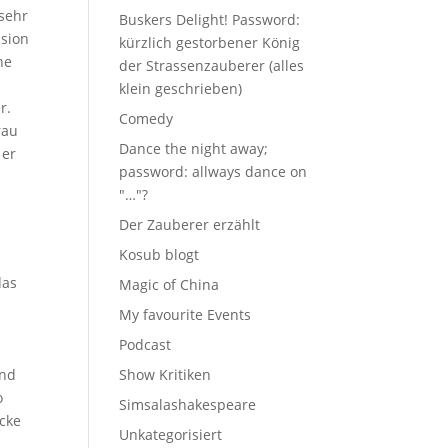
sehr
Buskers Delight! Password:
usion
kürzlich gestorbener König
ne
der Strassenzauberer (alles
klein geschrieben)
r.
Comedy
rau
Dance the night away;
 er
password: allways dance on
"…"?
Der Zauberer erzählt
Kosub blogt
das
Magic of China
My favourite Events
Podcast
und
Show Kritiken
o
Simsalashakespeare
cke
Unkategorisiert