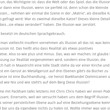
un, das Wichtigste ist, dass die Welt oder das Spiel, das die Illusio
nur dann eine Illusion, wenn sie perfekt ist, denn schon die kleinste
assen… nehmen wir einmal die Szene in der „Matrix“, als dieselbe K
gefragt wird: War es zweimal dieselbe Katze? Dieses kleine Detai
ss „sie etwas verändert“ haben. Die Illusion war zerstört.
tiv besetzt im deutschen Sprachgebrauch.
man vielleicht insofern vornehmen als Illusion all das ist, was kein
llusion ist. Das heißt also dass Realität als etwas positives
ve. Also so wie plus und minus. Das, was wir machen, ist glaube 
enzung zur Realität vorgenommen wird, sondern eine Illusion, die
ch halt in Maastricht eine tolle Stadt stehe da vor einer Kirche und
 Ist ein Gerüst an Metallgerüst auf drei Ebenen gibt’s da Bücher zu
 ganze ist eine Buchhandlung.. sie heisst Boekhandel Dominicanen 
nd wie Nix und wie steht’s auf dem Berg Diese Illusion?
me mit Packham talks letztens mit Chris Chris haben wir einen Pod
nt. Einerseits, weil wir versucht haben uns dem Begriff Illusion
us seiner persönlichen Ebene auch auf eine Beziehungsebene ko
bei uns da irgendwie nichts zu holen ist. Wollte immer was von s