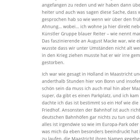
angefangen zu reden und wir haben dann über 
heiter und auch was sagen diese Sache, dass wi
gesprochen hab so wie wenn wir über den fr
Ahnung… wobei… ich wohne ja hier direkt ne
Künstler Gruppe blauer Reiter – wie nennt man
Das faszinierende an August Macke war, wie ei
wusste dass wir unter Umständen nicht alt wer
in den Krieg ziehen musste hat er wir irre ge
gestorben.
Ich war wie gesagt in Holland in Maastricht und
anderthalb Stunden hier von Bonn und insofer
schön sein da muss ich auch mal hin aber Maas
super, da gibt es einen Parkplatz, und ich kam
dachte ich das ist bestimmt so ein Hof wie die
Friedhof. Ansonsten der Bahnhof ist auch rich
deutschen Bahnhöfen gar nichts zu tun und d
alles ist irgendwie so wie im Europa-Park ode
was mich da eben besonders beeindruckt hat 
zu laufen, die Maastricht ihren Namen gegeb