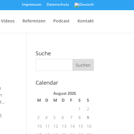
Impressum
Datenschutz
Videos
Referenzen
Podcast
Kontakt
Suche
Calendar
m
August 2026
en
M
D
M
D
F
S
S
ht…
1
2
ß
3
4
5
6
7
8
9
10
11
12
13
14
15
16