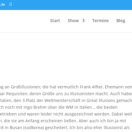
.de
Start
Show
Termine
Blog
g an Großillusionen; die hat vermutlich Frank Alfter, Ehemann vo
aar Requisiten, deren Größe uns zu Illusionisten macht. Auch hab
talien, den 3.Platz der Weltmeisterschaft in Great Illusions gemac
ich noch mit Ingo Brehm über die WM in Italien… die beiden
etrieben und waren leider nicht ausgezeichnet worden. Dabei wei
, die sie am Anfang erscheinen ließen. Aber auch ich bin ja mit
n Busan (südkorea) gescheitert. Ich bin also eher Illusionist als