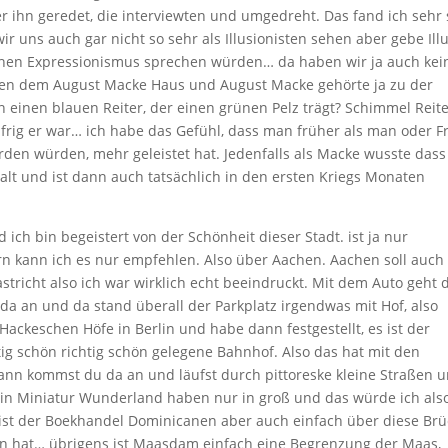
ihn geredet, die interviewten und umgedreht. Das fand ich sehr 
r uns auch gar nicht so sehr als Illusionisten sehen aber gebe Ill
ühen Expressionismus sprechen würden… da haben wir ja auch kei
ben dem August Macke Haus und August Macke gehörte ja zu der
 einen blauen Reiter, der einen grünen Pelz trägt? Schimmel Reite
frig er war… ich habe das Gefühl, dass man früher als man oder F
den würden, mehr geleistet hat. Jedenfalls als Macke wusste dass
malt und ist dann auch tatsächlich in den ersten Kriegs Monaten
 ich bin begeistert von der Schönheit dieser Stadt. ist ja nur
n kann ich es nur empfehlen. Also über Aachen. Aachen soll auch
tricht also ich war wirklich echt beeindruckt. Mit dem Auto geht 
 da an und da stand überall der Parkplatz irgendwas mit Hof, also
 Hackeschen Höfe in Berlin und habe dann festgestellt, es ist der
tig schön richtig schön gelegene Bahnhof. Also das hat mit den
ann kommst du da an und läufst durch pittoreske kleine Straßen 
r in Miniatur Wunderland haben nur in groß und das würde ich als
ist der Boekhandel Dominicanen aber auch einfach über diese Brü
en hat… übrigens ist Maasdam einfach eine Begrenzung der Maas,