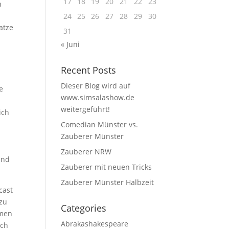
17
18
19
20
21
22
23
n
24
25
26
27
28
29
30
atze
31
l
« Juni
Recent Posts
Dieser Blog wird auf
e
www.simsalashow.de
weitergeführt!
ich
Comedian Münster vs.
Zauberer Münster
Zauberer NRW
und
Zauberer mit neuen Tricks
Zauberer Münster Halbzeit
cast
 zu
Categories
mmen
Abrakashakespeare
ich