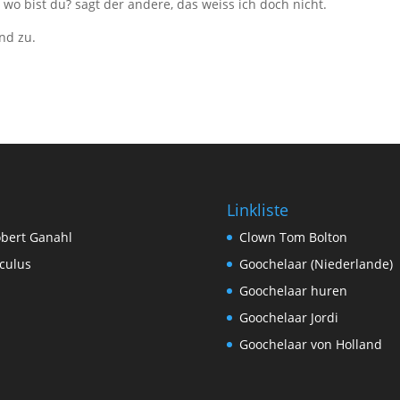
 wo bist du? sagt der andere, das weiss ich doch nicht.
nd zu.
Linkliste
bert Ganahl
Clown Tom Bolton
culus
Goochelaar (Niederlande)
Goochelaar huren
Goochelaar Jordi
Goochelaar von Holland