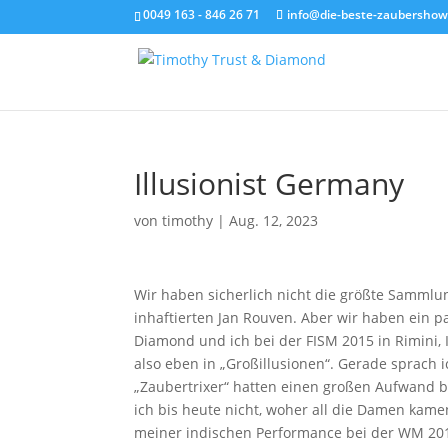
0049 163 - 846 26 71
info@die-beste-zaubershow
Illusionist Germany
von
timothy
|
Aug. 12, 2023
Wir haben sicherlich nicht die größte Sammlun
inhaftierten Jan Rouven. Aber wir haben ein p
Diamond und ich bei der FISM 2015 in Rimini, I
also eben in „Großillusionen“. Gerade sprach 
„Zaubertrixer“ hatten einen großen Aufwand b
ich bis heute nicht, woher all die Damen kamen
meiner indischen Performance bei der WM 2018 i