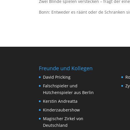
Zwei Blinde spielen verstecken – fragt der eine
Bonn: Entweder es räänt oder de Schranken si
Freunde und Kollegen
David Pricking
Ro
Falschspieler und
Zy
Hütchenspieler aus Berlin
Kerstin Andreatta
Kinderzaubershow
Magischer Zirkel von
Deutschland