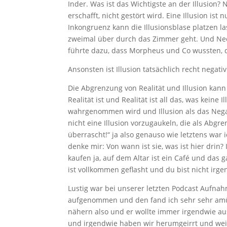
Inder. Was ist das Wichtigste an der Illusion? N
erschafft, nicht gestört wird. Eine Illusion ist 
Inkongruenz kann die Illusionsblase platzen l
zweimal über durch das Zimmer geht. Und Neo 
führte dazu, dass Morpheus und Co wussten, da
Ansonsten ist Illusion tatsächlich recht nega
Die Abgrenzung von Realität und Illusion kann 
Realität ist und Realität ist all das, was keine I
wahrgenommen wird und Illusion als das Negati
nicht eine Illusion vorzugaukeln, die als Abgr
überrascht!“ ja also genauso wie letztens war i
denke mir: Von wann ist sie, was ist hier drin?
kaufen ja, auf dem Altar ist ein Café und das
ist vollkommen geflasht und du bist nicht irge
Lustig war bei unserer letzten Podcast Aufnah
aufgenommen und den fand ich sehr sehr amüsa
nähern also und er wollte immer irgendwie a
und irgendwie haben wir herumgeirrt und weil 