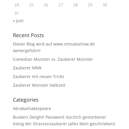
24
25
26
27
28
29
30
31
« Juni
Recent Posts
Dieser Blog wird auf www.simsalashow.de
weitergeführt!
Comedian Münster vs. Zauberer Münster
Zauberer NRW
Zauberer mit neuen Tricks
Zauberer Münster Halbzeit
Categories
Abrakashakespeare
Buskers Delight! Password: kürzlich gestorbener
König der Strassenzauberer (alles klein geschrieben)