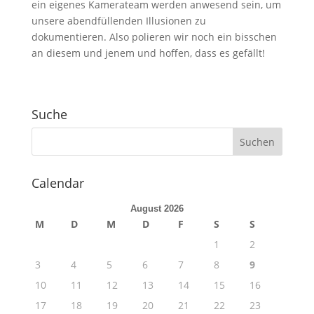
ein eigenes Kamerateam werden anwesend sein, um
unsere abendfüllenden Illusionen zu
dokumentieren. Also polieren wir noch ein bisschen
an diesem und jenem und hoffen, dass es gefällt!
Suche
Calendar
August 2026
M
D
M
D
F
S
S
1
2
3
4
5
6
7
8
9
10
11
12
13
14
15
16
17
18
19
20
21
22
23