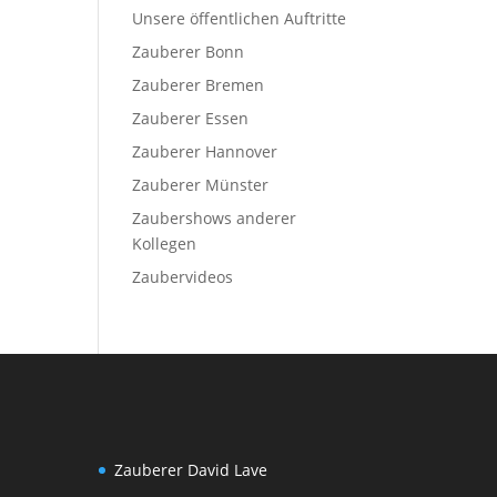
Unsere öffentlichen Auftritte
Zauberer Bonn
Zauberer Bremen
Zauberer Essen
Zauberer Hannover
Zauberer Münster
Zaubershows anderer
Kollegen
Zaubervideos
Zauberer David Lave