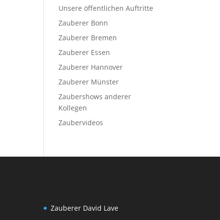
Unsere öffentlichen Auftritte
Zauberer Bonn
Zauberer Bremen
Zauberer Essen
Zauberer Hannover
Zauberer Münster
Zaubershows anderer
Kollegen
Zaubervideos
Zauberer David Lave