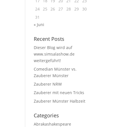
17
18
19
20
21
22
23
24
25
26
27
28
29
30
31
« Juni
Recent Posts
Dieser Blog wird auf
www.simsalashow.de
weitergeführt!
Comedian Münster vs.
Zauberer Münster
Zauberer NRW
Zauberer mit neuen Tricks
Zauberer Münster Halbzeit
Categories
Abrakashakespeare