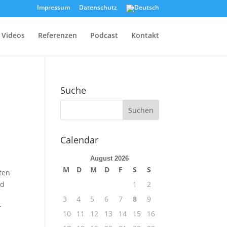
Impressum
Datenschutz
Videos
Referenzen
Podcast
Kontakt
Suche
Calendar
August 2026
M
D
M
D
F
S
S
ten
nd
1
2
3
4
5
6
7
8
9
r
10
11
12
13
14
15
16