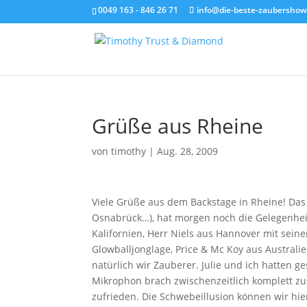
0049 163 - 846 26 71
info@die-beste-zaubershow
Grüße aus Rheine
von
timothy
|
Aug. 28, 2009
Viele Grüße aus dem Backstage in Rheine! Das
Osnabrück…), hat morgen noch die Gelegenheit,
Kalifornien, Herr Niels aus Hannover mit sei
Glowballjonglage, Price & Mc Koy aus Australie
natürlich wir Zauberer. Julie und ich hatten
Mikrophon brach zwischenzeitlich komplett zu
zufrieden. Die Schwebeillusion können wir hie