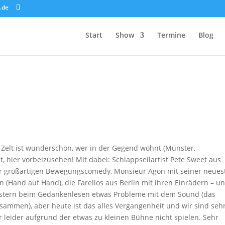
.de
Start
Show
Termine
Blog
 Zelt ist wunderschön, wer in der Gegend wohnt (Münster,
 hier vorbeizusehen! Mit dabei: Schlappseilartist Pete Sweet aus
ner großartigen Bewegungscomedy, Monsieur Agon mit seiner neues
n (Hand auf Hand), die Farellos aus Berlin mit ihren Einrädern – u
 gestern beim Gedankenlesen etwas Probleme mit dem Sound (das
sammen), aber heute ist das alles Vergangenheit und wir sind seh
r leider aufgrund der etwas zu kleinen Bühne nicht spielen. Sehr