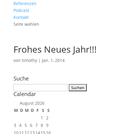
Referenzen
Podcast
Kontakt
Seite wählen
Frohes Neues Jahr!!!
von
timothy
|
Jan. 1, 2014
Suche
Suchen
Calendar
nach:
August 2026
M
D
M
D
F
S
S
1
2
3
4
5
6
7
8
9
10
11
12
13
14
15
16