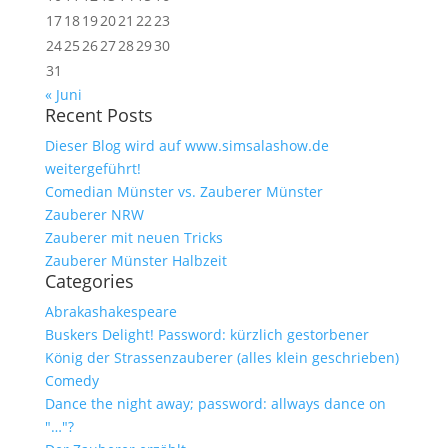
17
18
19
20
21
22
23
24
25
26
27
28
29
30
31
« Juni
Recent Posts
Dieser Blog wird auf www.simsalashow.de
weitergeführt!
Comedian Münster vs. Zauberer Münster
Zauberer NRW
Zauberer mit neuen Tricks
Zauberer Münster Halbzeit
Categories
Abrakashakespeare
Buskers Delight! Password: kürzlich gestorbener
König der Strassenzauberer (alles klein geschrieben)
Comedy
Dance the night away; password: allways dance on
"…"?