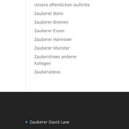
Unsere öffentlichen Auftritte
Zauberer Bonn
Zauberer Bremen
Zauberer Essen
Zauberer Hannover
Zauberer Münster
Zaubershows anderer
Kollegen
Zaubervideos
Zauberer David Lave