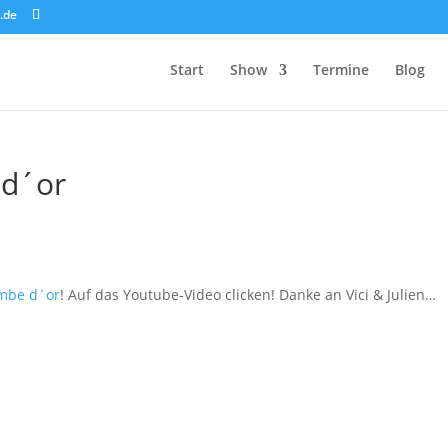
.de
Start
Show
Termine
Blog
 d´or
mbe d´or
! Auf das Youtube-Video clicken! Danke an Vici & Julien…