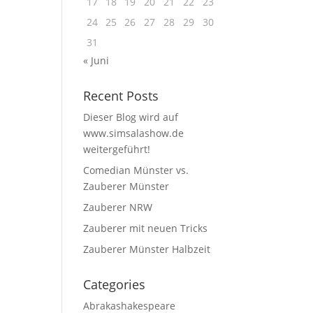
17
18
19
20
21
22
23
24
25
26
27
28
29
30
31
« Juni
Recent Posts
Dieser Blog wird auf
www.simsalashow.de
weitergeführt!
Comedian Münster vs.
Zauberer Münster
Zauberer NRW
Zauberer mit neuen Tricks
Zauberer Münster Halbzeit
Categories
Abrakashakespeare