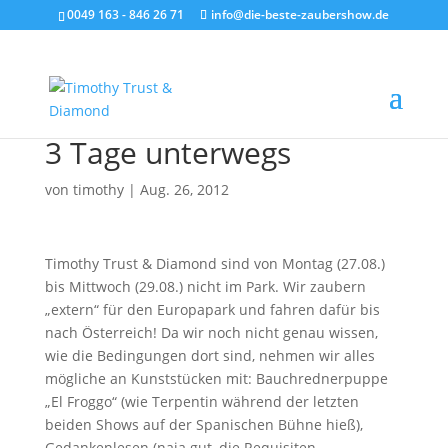
0049 163 - 846 26 71
info@die-beste-zaubershow.de
3 Tage unterwegs
von
timothy
|
Aug. 26, 2012
Timothy Trust & Diamond sind von Montag (27.08.)
bis Mittwoch (29.08.) nicht im Park. Wir zaubern
„extern“ für den Europapark und fahren dafür bis
nach Österreich! Da wir noch nicht genau wissen,
wie die Bedingungen dort sind, nehmen wir alles
mögliche an Kunststücken mit: Bauchrednerpuppe
„El Froggo“ (wie Terpentin während der letzten
beiden Shows auf der Spanischen Bühne hieß),
Gedankenlesen (naja gut, die Requisiten