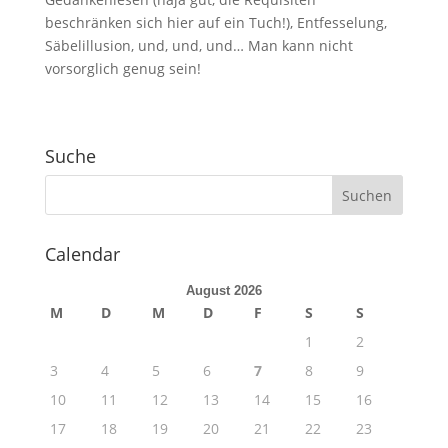
beschränken sich hier auf ein Tuch!), Entfesselung,
Säbelillusion, und, und, und… Man kann nicht
vorsorglich genug sein!
Suche
Calendar
August 2026
M
D
M
D
F
S
S
1
2
3
4
5
6
7
8
9
10
11
12
13
14
15
16
17
18
19
20
21
22
23