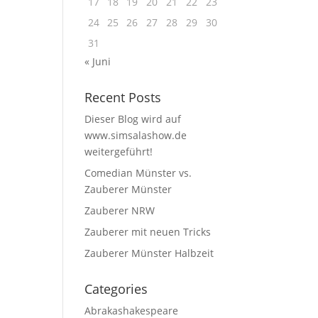
17
18
19
20
21
22
23
24
25
26
27
28
29
30
31
« Juni
Recent Posts
Dieser Blog wird auf
www.simsalashow.de
weitergeführt!
Comedian Münster vs.
Zauberer Münster
Zauberer NRW
Zauberer mit neuen Tricks
Zauberer Münster Halbzeit
Categories
Abrakashakespeare