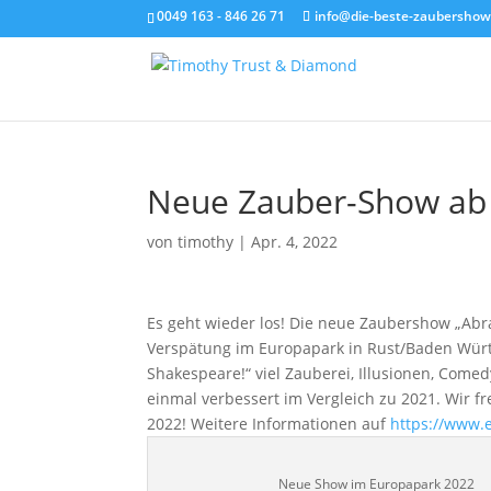
0049 163 - 846 26 71
info@die-beste-zaubershow
Neue Zauber-Show ab 
von
timothy
|
Apr. 4, 2022
Es geht wieder los! Die neue Zaubershow „Abr
Verspätung im Europapark in Rust/Baden Würt
Shakespeare!“ viel Zauberei, Illusionen, Come
einmal verbessert im Vergleich zu 2021. Wir fre
2022! Weitere Informationen auf
https://www.
Neue Show im Europapark 2022