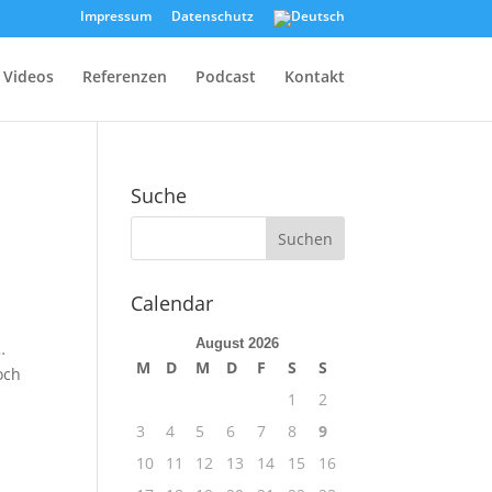
Impressum
Datenschutz
Videos
Referenzen
Podcast
Kontakt
Suche
Calendar
August 2026
…
M
D
M
D
F
S
S
och
1
2
3
4
5
6
7
8
9
10
11
12
13
14
15
16