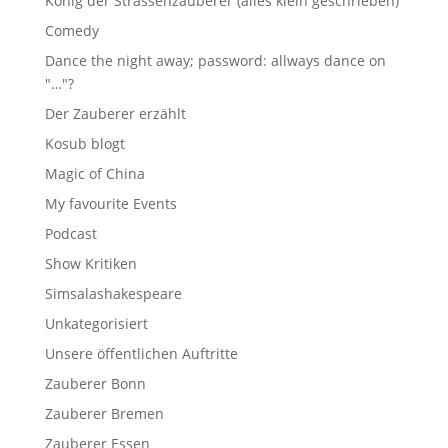
König der Strassenzauberer (alles klein geschrieben)
Comedy
Dance the night away; password: allways dance on
"…"?
Der Zauberer erzählt
Kosub blogt
Magic of China
My favourite Events
Podcast
Show Kritiken
Simsalashakespeare
Unkategorisiert
Unsere öffentlichen Auftritte
Zauberer Bonn
Zauberer Bremen
Zauberer Essen