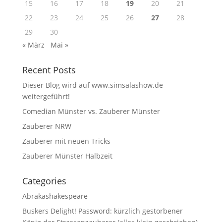
15
16
17
18
19
20
21
22
23
24
25
26
27
28
29
30
« März
Mai »
Recent Posts
Dieser Blog wird auf www.simsalashow.de
weitergeführt!
Comedian Münster vs. Zauberer Münster
Zauberer NRW
Zauberer mit neuen Tricks
Zauberer Münster Halbzeit
Categories
Abrakashakespeare
Buskers Delight! Password: kürzlich gestorbener