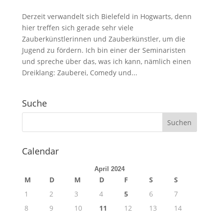
Derzeit verwandelt sich Bielefeld in Hogwarts, denn
hier treffen sich gerade sehr viele
Zauberkünstlerinnen und Zauberkünstler, um die
Jugend zu fördern. Ich bin einer der Seminaristen
und spreche über das, was ich kann, nämlich einen
Dreiklang: Zauberei, Comedy und...
Suche
Calendar
April 2024
M
D
M
D
F
S
S
1
2
3
4
5
6
7
8
9
10
11
12
13
14