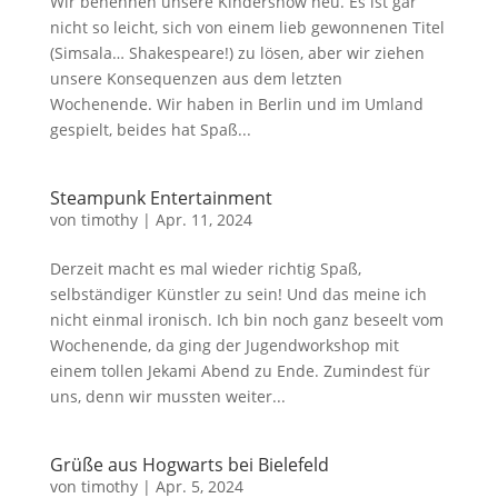
Wir benennen unsere Kindershow neu. Es ist gar
nicht so leicht, sich von einem lieb gewonnenen Titel
(Simsala… Shakespeare!) zu lösen, aber wir ziehen
unsere Konsequenzen aus dem letzten
Wochenende. Wir haben in Berlin und im Umland
gespielt, beides hat Spaß...
Steampunk Entertainment
von
timothy
|
Apr. 11, 2024
Derzeit macht es mal wieder richtig Spaß,
selbständiger Künstler zu sein! Und das meine ich
nicht einmal ironisch. Ich bin noch ganz beseelt vom
Wochenende, da ging der Jugendworkshop mit
einem tollen Jekami Abend zu Ende. Zumindest für
uns, denn wir mussten weiter...
Grüße aus Hogwarts bei Bielefeld
von
timothy
|
Apr. 5, 2024