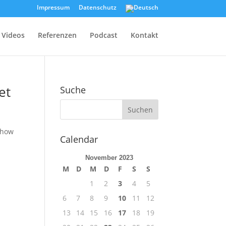
Impressum
Datenschutz
Videos
Referenzen
Podcast
Kontakt
et
Suche
Show
Calendar
November 2023
M
D
M
D
F
S
S
1
2
3
4
5
6
7
8
9
10
11
12
13
14
15
16
17
18
19