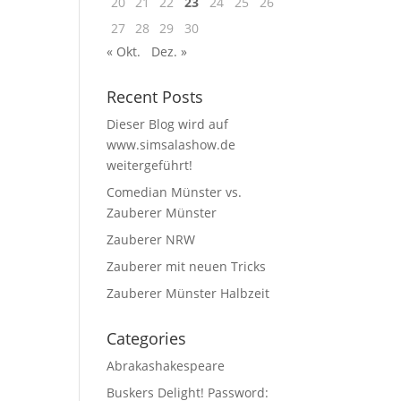
20
21
22
23
24
25
26
27
28
29
30
« Okt.
Dez. »
Recent Posts
Dieser Blog wird auf
www.simsalashow.de
weitergeführt!
Comedian Münster vs.
Zauberer Münster
Zauberer NRW
Zauberer mit neuen Tricks
Zauberer Münster Halbzeit
Categories
Abrakashakespeare
Buskers Delight! Password: