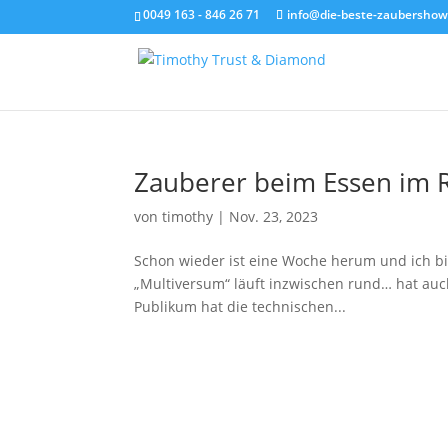
0049 163 - 846 26 71
info@die-beste-zaubershow
Zauberer beim Essen im R
von
timothy
|
Nov. 23, 2023
Schon wieder ist eine Woche herum und ich b
„Multiversum“ läuft inzwischen rund… hat au
Publikum hat die technischen...