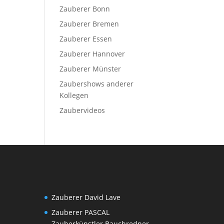
Zauberer Bonn
Zauberer Bremen
Zauberer Essen
Zauberer Hannover
Zauberer Münster
Zaubershows anderer
Kollegen
Zaubervideos
Zauberer David Lave
Zauberer PASCAL
Zauberkünstler Bauchredner