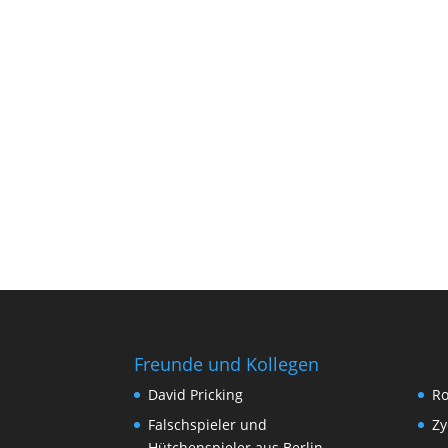
Freunde und Kollegen
David Pricking
Ro
Falschspieler und
Zy
Hütchenspieler aus Berlin