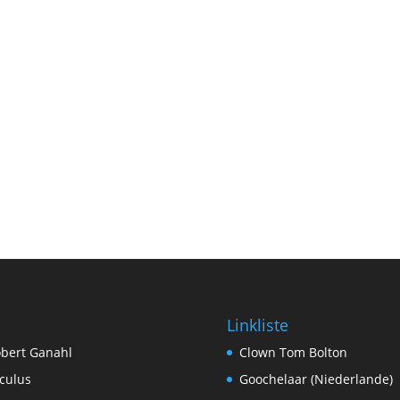
Linkliste
bert Ganahl
Clown Tom Bolton
culus
Goochelaar (Niederlande)