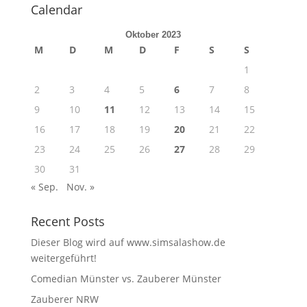
Calendar
Oktober 2023
M
D
M
D
F
S
S
1
2
3
4
5
6
7
8
9
10
11
12
13
14
15
16
17
18
19
20
21
22
23
24
25
26
27
28
29
30
31
« Sep.
Nov. »
Recent Posts
Dieser Blog wird auf www.simsalashow.de
weitergeführt!
Comedian Münster vs. Zauberer Münster
Zauberer NRW