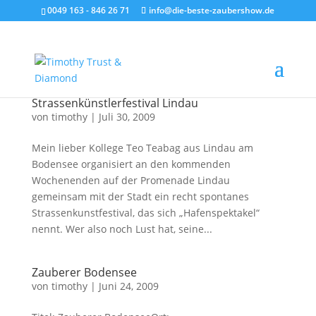
0049 163 - 846 26 71
info@die-beste-zaubershow.de
Strassenkünstlerfestival Lindau
von
timothy
|
Juli 30, 2009
Mein lieber Kollege Teo Teabag aus Lindau am
Bodensee organisiert an den kommenden
Wochenenden auf der Promenade Lindau
gemeinsam mit der Stadt ein recht spontanes
Strassenkunstfestival, das sich „Hafenspektakel“
nennt. Wer also noch Lust hat, seine...
Zauberer Bodensee
von
timothy
|
Juni 24, 2009