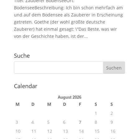
Titel: Zauberer BodenseeOrt:
BodenseeBeschreibung: Ich bin schon mehrfach am
und auf dem Bodensee als Zauberer in Erscheinung
getreten. Goethe (der wohl größte deutsche
Zauberer) hat einmal gesagt: \“Das Beste, was wir
von der Geschichte haben, ist der...
Suche
Calendar
August 2026
M
D
M
D
F
S
S
1
2
3
4
5
6
7
8
9
10
11
12
13
14
15
16