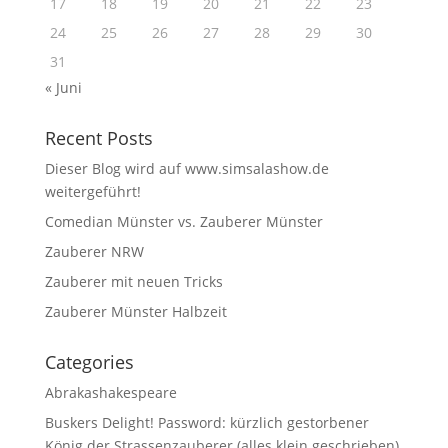
17
18
19
20
21
22
23
24
25
26
27
28
29
30
31
« Juni
Recent Posts
Dieser Blog wird auf www.simsalashow.de
weitergeführt!
Comedian Münster vs. Zauberer Münster
Zauberer NRW
Zauberer mit neuen Tricks
Zauberer Münster Halbzeit
Categories
Abrakashakespeare
Buskers Delight! Password: kürzlich gestorbener
König der Strassenzauberer (alles klein geschrieben)